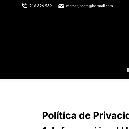
916 326 539
marsanjosem@hotmail.com
Política de Privac