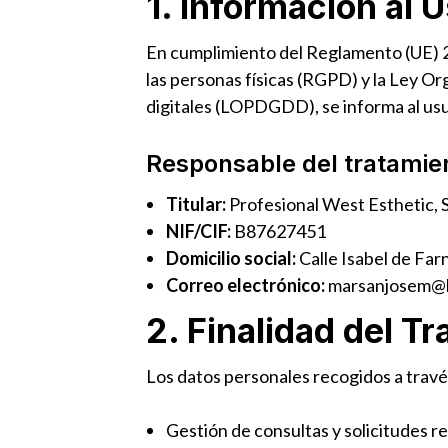
1. Información al 
En cumplimiento del Reglamento (UE) 20
las personas físicas (RGPD) y la Ley O
digitales (LOPDGDD), se informa al usua
Responsable del tratamie
Titular:
Profesional West Esthetic, 
NIF/CIF:
B87627451
Domicilio social:
Calle Isabel de Far
Correo electrónico:
marsanjosem@h
2. Finalidad del T
Los datos personales recogidos a trav
Gestión de consultas y solicitudes r